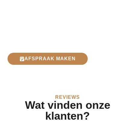
Hier kunt u op uw gemak kennismaken met ons brede
assortiment topmerken. Materialen en kleuren komen tot
leven zodat u de verschillende mogelijkheden kunt
bekijken.
Een bezoek stimuleert uw creativiteit en geeft inzicht in
de mogelijkheden. Kom gerust langs, een kopje koffie
staat klaar tijdens het adviesgesprek!
AFSPRAAK MAKEN
REVIEWS
Wat vinden onze
klanten?