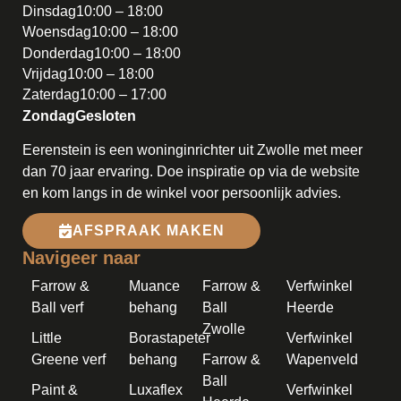
Dinsdag
10:00 – 18:00
Woensdag
10:00 – 18:00
Donderdag
10:00 – 18:00
Vrijdag
10:00 – 18:00
Zaterdag
10:00 – 17:00
Zondag
Gesloten
Eerenstein is een woninginrichter uit Zwolle met meer
dan 70 jaar ervaring. Doe inspiratie op via de website
en kom langs in de winkel voor persoonlijk advies.
AFSPRAAK MAKEN
Navigeer naar
Farrow &
Muance
Farrow &
Verfwinkel
Ball verf
behang
Ball
Heerde
Zwolle
Little
Borastapeter
Verfwinkel
Greene verf
behang
Farrow &
Wapenveld
Ball
Paint &
Luxaflex
Verfwinkel