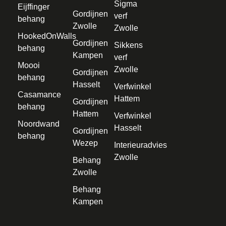
Sigma
Eijffinger
Gordijnen
verf
behang
Zwolle
Zwolle
HookedOnWalls
Gordijnen
Sikkens
behang
Kampen
verf
Moooi
Zwolle
Gordijnen
behang
Hasselt
Verfwinkel
Casamance
Hattem
Gordijnen
behang
Hattem
Verfwinkel
Noordwand
Hasselt
Gordijnen
behang
Wezep
Interieuradvies
Zwolle
Behang
Zwolle
Behang
Kampen