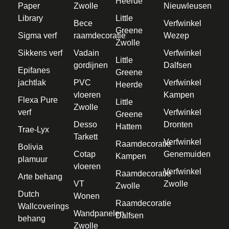
Heerde
Paper
Zwolle
Nieuwleusen
Library
Little
Bece
Verfwinkel
Greene
Sigma verf
raamdecoratie
Wezep
Zwolle
Sikkens verf
Vadain
Verfwinkel
Little
gordijnen
Dalfsen
Epifanes
Greene
jachtlak
PVC
Verfwinkel
Heerde
vloeren
Kampen
Flexa Pure
Little
Zwolle
verf
Verfwinkel
Greene
Desso
Dronten
Hattem
Trae-Lyx
Tarkett
Verfwinkel
Raamdecoratie
Bolivia
Cotap
Genemuiden
Kampen
plamuur
vloeren
Verfwinkel
Raamdecoratie
Arte behang
VT
Zwolle
Zwolle
Dutch
Wonen
Raamdecoratie
Wallcoverings
Wandpanelen
Dalfsen
behang
Zwolle