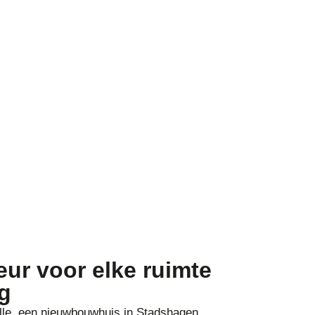
eur voor elke ruimte
g
lle, een nieuwbouwhuis in Stadshagen,