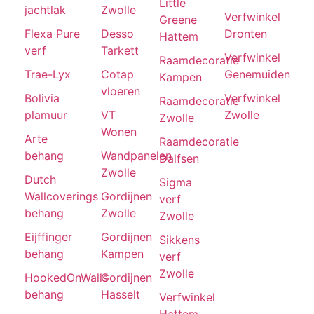
Little
jachtlak
Zwolle
Verfwinkel
Greene
Flexa Pure
Desso
Dronten
Hattem
verf
Tarkett
Verfwinkel
Raamdecoratie
Trae-Lyx
Cotap
Genemuiden
Kampen
vloeren
Bolivia
Verfwinkel
Raamdecoratie
plamuur
VT
Zwolle
Zwolle
Wonen
Arte
Raamdecoratie
behang
Wandpanelen
Dalfsen
Zwolle
Dutch
Sigma
Wallcoverings
Gordijnen
verf
behang
Zwolle
Zwolle
Eijffinger
Gordijnen
Sikkens
behang
Kampen
verf
Zwolle
HookedOnWalls
Gordijnen
behang
Hasselt
Verfwinkel
Hattem