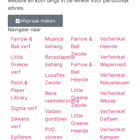
website en kom langs in de winkel voor persoonlijk
advies.
Afspraak maken
Navigeer naar
Farrow &
Muance
Farrow &
Verfwinkel
Ball verf
behang
Ball
Heerde
Zwolle
Little
Borastapeter
Verfwinkel
Greene
behang
Farrow &
Wapenveld
verf
Ball
Luxaflex
Verfwinkel
Heerde
Paint &
Zwolle
Nieuwleusen
Paper
Little
Bece
Verfwinkel
Library
Greene
raamdecoratie
Wezep
Zwolle
Sigma verf
Vadain
Verfwinkel
Little
Sikkens
gordijnen
Dalfsen
Greene
verf
PVC
Verfwinkel
Heerde
Epifanes
vloeren
Kampen