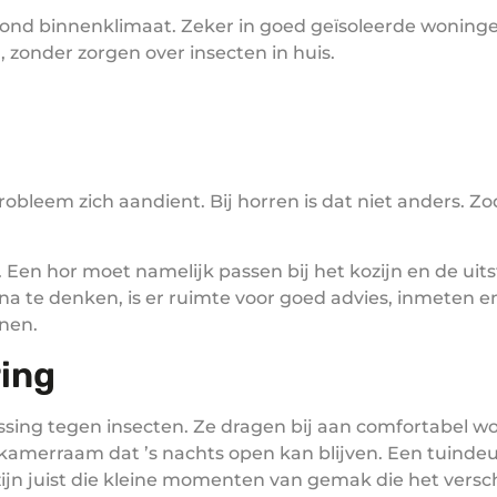
gezond binnenklimaat. Zeker in goed geïsoleerde woninge
zonder zorgen over insecten in huis.
eem zich aandient. Bij horren is dat niet anders. Zod
en hor moet namelijk passen bij het kozijn en de uit
r na te denken, is er ruimte voor goed advies, inmeten e
nen.
ring
ossing tegen insecten. Ze dragen bij aan comfortabel w
kamerraam dat ’s nachts open kan blijven. Een tuinde
et zijn juist die kleine momenten van gemak die het ver