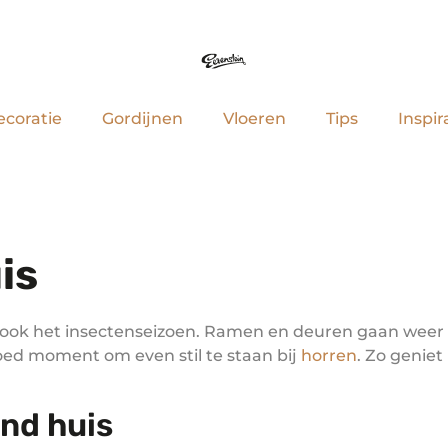
coratie
Gordijnen
Vloeren
Tips
Inspir
is
ook het insectenseizoen. Ramen en deuren gaan weer va
oed moment om even stil te staan bij
horren
. Zo geniet
ond huis