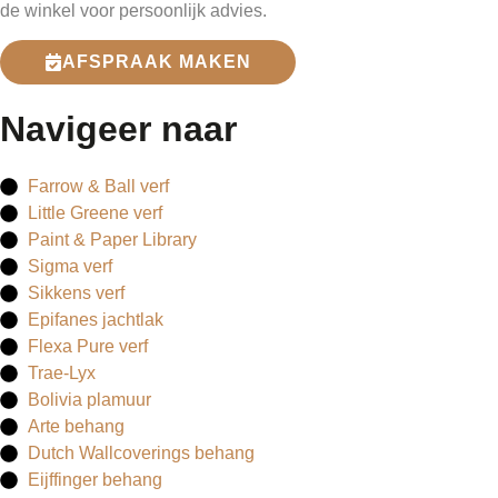
de winkel voor persoonlijk advies.
AFSPRAAK MAKEN
Navigeer naar
Farrow & Ball verf
Little Greene verf
Paint & Paper Library
Sigma verf
Sikkens verf
Epifanes jachtlak
Flexa Pure verf
Trae-Lyx
Bolivia plamuur
Arte behang
Dutch Wallcoverings behang
Eijffinger behang