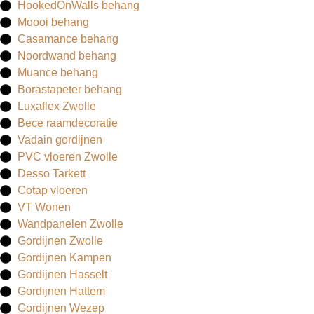
HookedOnWalls behang
Moooi behang
Casamance behang
Noordwand behang
Muance behang
Borastapeter behang
Luxaflex Zwolle
Bece raamdecoratie
Vadain gordijnen
PVC vloeren Zwolle
Desso Tarkett
Cotap vloeren
VT Wonen
Wandpanelen Zwolle
Gordijnen Zwolle
Gordijnen Kampen
Gordijnen Hasselt
Gordijnen Hattem
Gordijnen Wezep