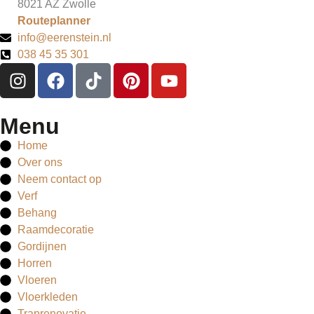
8021 AZ Zwolle
Routeplanner
info@eerenstein.nl
038 45 35 301
Menu
Home
Over ons
Neem contact op
Verf
Behang
Raamdecoratie
Gordijnen
Horren
Vloeren
Vloerkleden
Traprenovatie